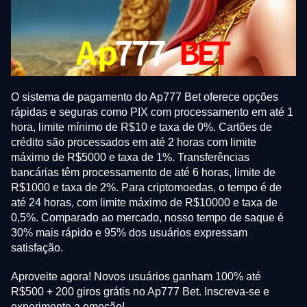
O sistema de pagamento do Ap777 Bet oferece opções
rápidas e seguras como PIX com processamento em até 1
hora, limite mínimo de R$10 e taxa de 0%. Cartões de
crédito são processados em até 2 horas com limite
máximo de R$5000 e taxa de 1%. Transferências
bancárias têm processamento de até 6 horas, limite de
R$1000 e taxa de 2%. Para criptomoedas, o tempo é de
até 24 horas, com limite máximo de R$10000 e taxa de
0,5%. Comparado ao mercado, nosso tempo de saque é
30% mais rápido e 95% dos usuários expressam
satisfação.
Aproveite agora! Novos usuários ganham 100% até
R$500 + 200 giros grátis no Ap777 Bet. Inscreva-se e
experimente a emoção!