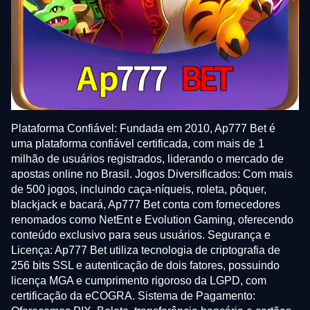
Plataforma Confiável: Fundada em 2010, Ap777 Bet é
uma plataforma confiável certificada, com mais de 1
milhão de usuários registrados, liderando o mercado de
apostas online no Brasil. Jogos Diversificados: Com mais
de 500 jogos, incluindo caça-níqueis, roleta, pôquer,
blackjack e bacará, Ap777 Bet conta com fornecedores
renomados como NetEnt e Evolution Gaming, oferecendo
conteúdo exclusivo para seus usuários. Segurança e
Licença: Ap777 Bet utiliza tecnologia de criptografia de
256 bits SSL e autenticação de dois fatores, possuindo
licença MGA e cumprimento rigoroso da LGPD, com
certificação da eCOGRA. Sistema de Pagamento: