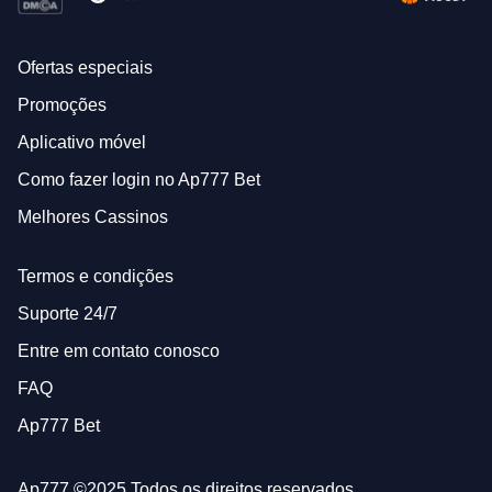
Ofertas especiais
Promoções
Aplicativo móvel
Como fazer login no Ap777 Bet
Melhores Cassinos
Termos e condições
Suporte 24/7
Entre em contato conosco
FAQ
Ap777 Bet
Ap777 ©2025 Todos os direitos reservados.