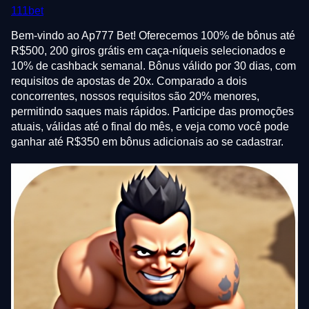
111bet
Bem-vindo ao Ap777 Bet! Oferecemos 100% de bônus até
R$500, 200 giros grátis em caça-níqueis selecionados e
10% de cashback semanal. Bônus válido por 30 dias, com
requisitos de apostas de 20x. Comparado a dois
concorrentes, nossos requisitos são 20% menores,
permitindo saques mais rápidos. Participe das promoções
atuais, válidas até o final do mês, e veja como você pode
ganhar até R$350 em bônus adicionais ao se cadastrar.