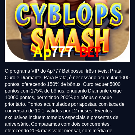
O programa VIP do Ap777 Bet possui três níveis: Prata,
Ouro e Diamante. Para Prata, é necessário acumular 1000
pontos, oferecendo 150% de bônus. Ouro requer 5000
pontos com 175% de bônus, enquanto Diamante exige
10000 pontos, permitindo 200% de bônus e saque
prioritário. Pontos acumulados por apostas, com taxa de
conversão de 10:1, válidos por 12 meses. Eventos
exclusivos incluem torneios especiais e presentes de
aniversário. Comparamos com dois concorrentes,
oferecendo 20% mais valor mensal, com média de