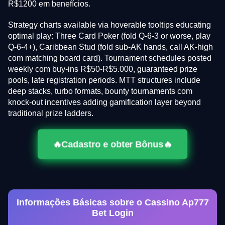
R$1200 em benefícios.
Strategy charts available via hoverable tooltips educating
optimal play: Three Card Poker (fold Q-6-3 or worse, play
Q-6-4+), Caribbean Stud (fold sub-AK hands, call AK-high
com matching board card). Tournament schedules posted
weekly com buy-ins R$50-R$5.000, guaranteed prize
pools, late registration periods. MTT structures include
deep stacks, turbo formats, bounty tournaments com
knock-out incentives adding gamification layer beyond
traditional prize ladders.
🔥Cadastro e obter Bônus🔥
Informações Básicas sobre o Cassino Ap777
Bet Login