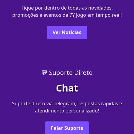
Fique por dentro de todas as novidades,
promoções e eventos da 7Y Jogo em tempo real!
Ver Notícias
💬 Suporte Direto
Chat
Suporte direto via Telegram, respostas rápidas e
atendimento personalizado!
Falar Suporte