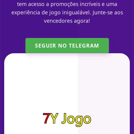
tem acesso a promoções incríveis e uma
experiência de jogo inigualável. Junte-se aos
vencedores agora!
SEGUIR NO TELEGRAM