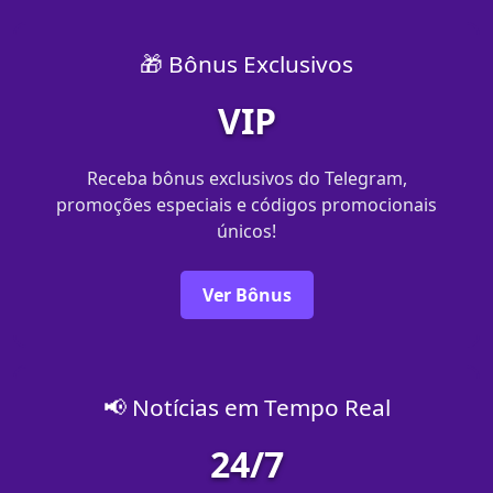
🎁 Bônus Exclusivos
VIP
Receba bônus exclusivos do Telegram,
promoções especiais e códigos promocionais
únicos!
Ver Bônus
📢 Notícias em Tempo Real
24/7