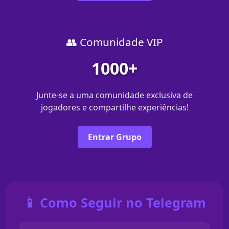
👥 Comunidade VIP
1000+
Junte-se a uma comunidade exclusiva de
jogadores e compartilhe experiências!
Entrar Grupo
📱 Como Seguir no Telegram