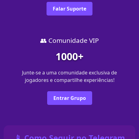
Falar Suporte
👥 Comunidade VIP
1000+
Junte-se a uma comunidade exclusiva de
jogadores e compartilhe experiências!
Entrar Grupo
📱 Como Seguir no Telegram