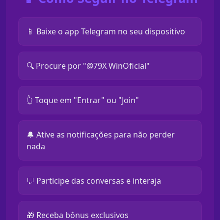
📱 Baixe o app Telegram no seu dispositivo
🔍 Procure por "@79X WinOficial"
👆 Toque em "Entrar" ou "Join"
🔔 Ative as notificações para não perder
nada
💬 Participe das conversas e interaja
🎁 Receba bônus exclusivos