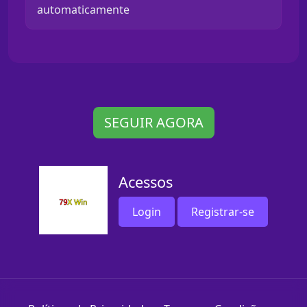
automaticamente
SEGUIR AGORA
Acessos
Login
Registrar-se