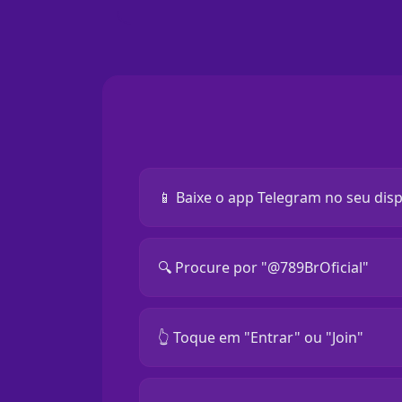
📱 Baixe o app Telegram no seu disp
🔍 Procure por "@789BrOficial"
👆 Toque em "Entrar" ou "Join"