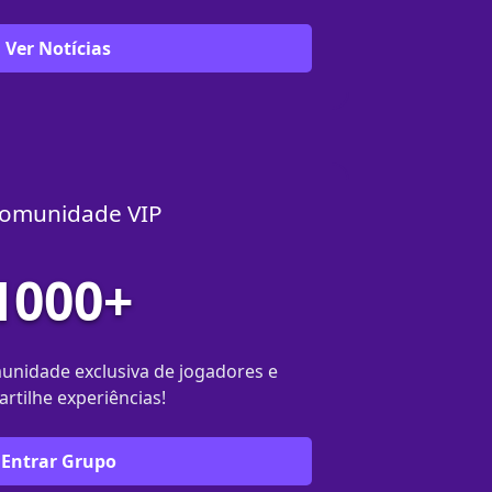
Ver Notícias
Comunidade VIP
1000+
unidade exclusiva de jogadores e
rtilhe experiências!
Entrar Grupo