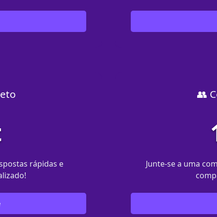
reto
👥 
t
espostas rápidas e
Junte-se a uma com
lizado!
compa
e