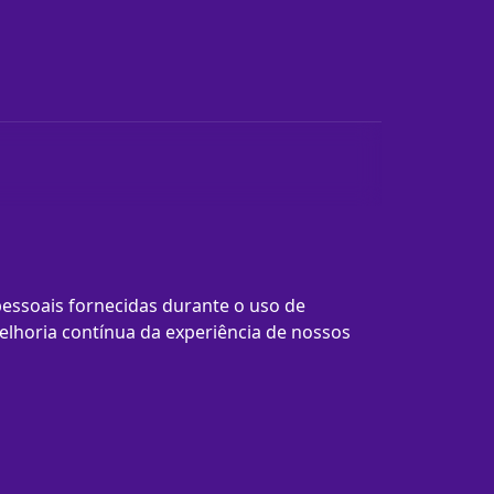
pessoais fornecidas durante o uso de
elhoria contínua da experiência de nossos