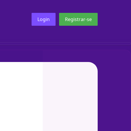
Login
Registrar-se