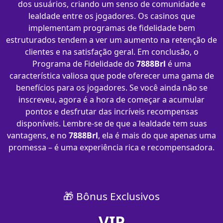
dos usuários, criando um senso de comunidade e
lealdade entre os jogadores. Os casinos que
implementam programas de fidelidade bem
estruturados tendem a ver um aumento na retenção de
clientes e na satisfação geral. Em conclusão, o
Programa de Fidelidade do
7888Brl
é uma
característica valiosa que pode oferecer uma gama de
benefícios para os jogadores. Se você ainda não se
inscreveu, agora é a hora de começar a acumular
pontos e desfrutar das incríveis recompensas
disponíveis. Lembre-se de que a lealdade tem suas
vantagens, e no
7888Brl
, ela é mais do que apenas uma
promessa – é uma experiência rica e recompensadora.
🎁 Bônus Exclusivos
VIP