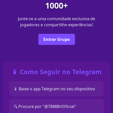
1000+
Junte-se a uma comunidade exclusiva de
jogadores e compartilhe experiências!
Entrar Grupo
📱 Como Seguir no Telegram
📱 Baixe o app Telegram no seu dispositivo
🔍 Procure por "@7888BrlOficial"