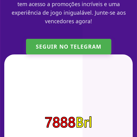
tem acesso a promoções incríveis e uma
experiência de jogo inigualável. Junte-se aos
vencedores agora!
SEGUIR NO TELEGRAM