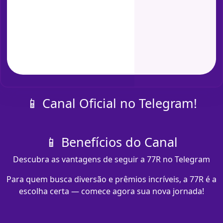
📱 Canal Oficial no Telegram!
📱 Benefícios do Canal
Descubra as vantagens de seguir a 77R no Telegram
Para quem busca diversão e prêmios incríveis, a 77R é a
escolha certa — comece agora sua nova jornada!