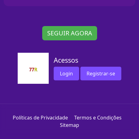
SEGUIR AGORA
Acessos
Login
Registrar-se
Políticas de Privacidade
Termos e Condições
Sitemap