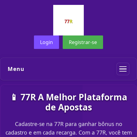
Login
Registrar-se
Menu
📱 77R A Melhor Plataforma
de Apostas
Cadastre-se na 77R para ganhar bônus no
cadastro e em cada recarga. Com a 77R, você tem