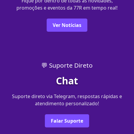
Fique por dentro de todas as novidades,
promoções e eventos da 77R em tempo real!
Ver Notícias
💬 Suporte Direto
Chat
Suporte direto via Telegram, respostas rápidas e
atendimento personalizado!
Falar Suporte