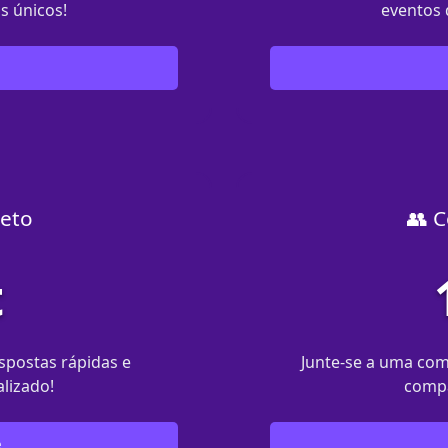
s únicos!
eventos 
reto
👥 
t
espostas rápidas e
Junte-se a uma com
lizado!
compa
e