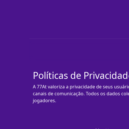
Políticas de Privacida
A 77At valoriza a privacidade de seus usuá
canais de comunicação. Todos os dados cole
jogadores.