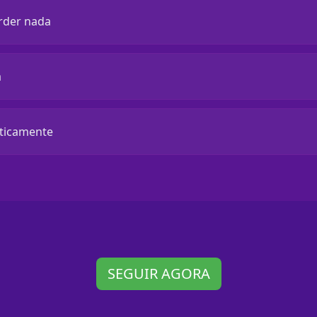
erder nada
a
aticamente
SEGUIR AGORA