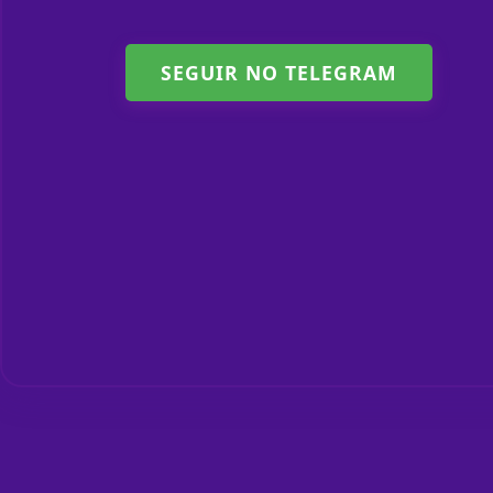
SEGUIR NO TELEGRAM