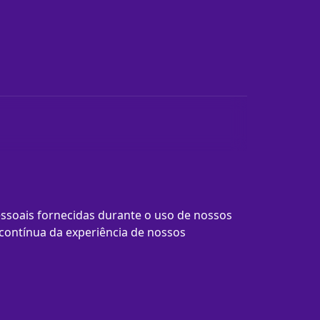
essoais fornecidas durante o uso de nossos
 contínua da experiência de nossos