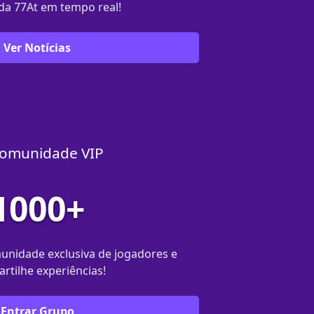
da 77At em tempo real!
Ver Notícias
Comunidade VIP
1000+
unidade exclusiva de jogadores e
rtilhe experiências!
Entrar Grupo