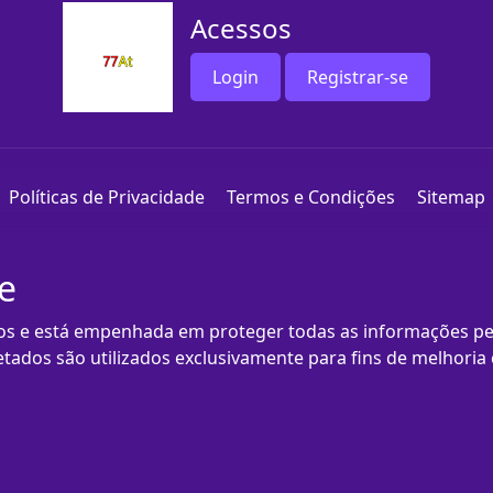
Acessos
Login
Registrar-se
Políticas de Privacidade
Termos e Condições
Sitemap
de
rios e está empenhada em proteger todas as informações p
tados são utilizados exclusivamente para fins de melhoria