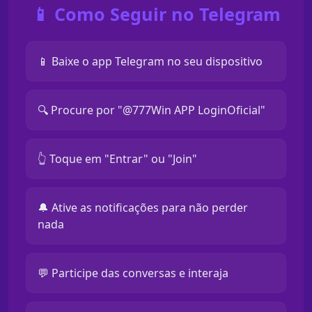
📱 Como Seguir no Telegram
📱 Baixe o app Telegram no seu dispositivo
🔍 Procure por "@777Win APP LoginOficial"
👆 Toque em "Entrar" ou "Join"
🔔 Ative as notificações para não perder
nada
💬 Participe das conversas e interaja