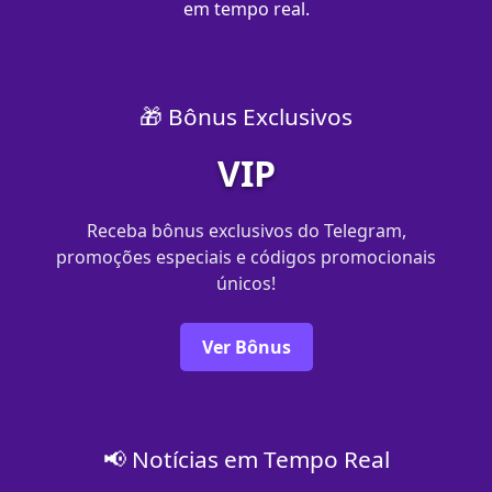
em tempo real.
🎁 Bônus Exclusivos
VIP
Receba bônus exclusivos do Telegram,
promoções especiais e códigos promocionais
únicos!
Ver Bônus
📢 Notícias em Tempo Real