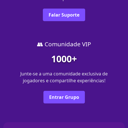
Falar Suporte
👥 Comunidade VIP
1000+
Junte-se a uma comunidade exclusiva de
jogadores e compartilhe experiências!
Entrar Grupo