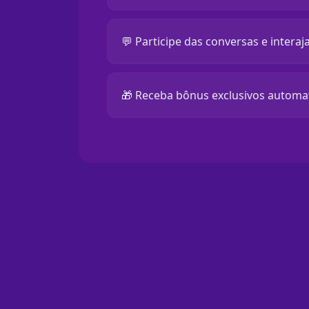
💬 Participe das conversas e interaj
🎁 Receba bônus exclusivos autom