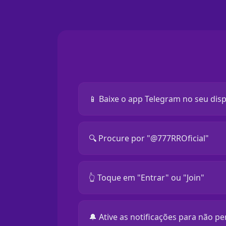
📱 Baixe o app Telegram no seu disp
🔍 Procure por "@777RROficial"
👆 Toque em "Entrar" ou "Join"
🔔 Ative as notificações para não p