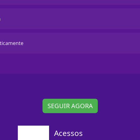
a
aticamente
SEGUIR AGORA
Acessos