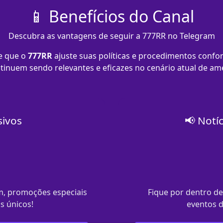
📱 Benefícios do Canal
Descubra as vantagens de seguir a 777RR no Telegram
e que o
777RR
ajuste suas políticas e procedimentos confo
inuem sendo relevantes e eficazes no cenário atual de ame
sivos
📢 Notí
m, promoções especiais
Fique por dentro d
s únicos!
eventos d