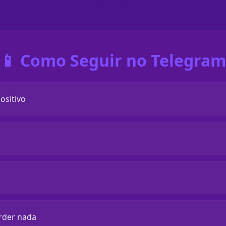
📱 Como Seguir no Telegram
ositivo
erder nada