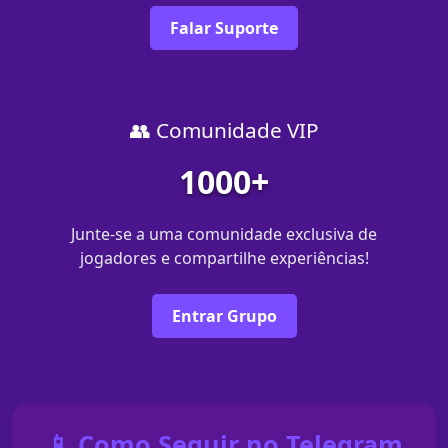
Falar Suporte
👥 Comunidade VIP
1000+
Junte-se a uma comunidade exclusiva de
jogadores e compartilhe experiências!
Entrar Grupo
📱 Como Seguir no Telegram