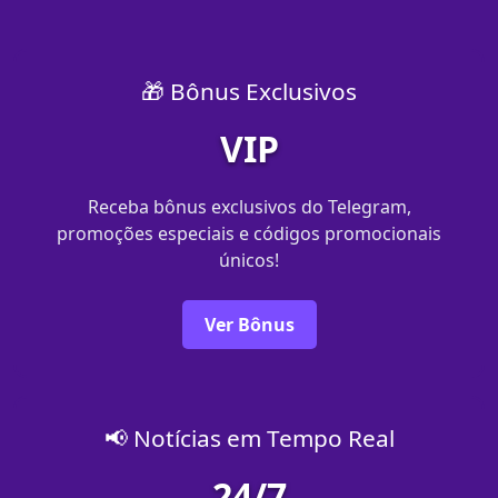
🎁 Bônus Exclusivos
VIP
Receba bônus exclusivos do Telegram,
promoções especiais e códigos promocionais
únicos!
Ver Bônus
📢 Notícias em Tempo Real
24/7