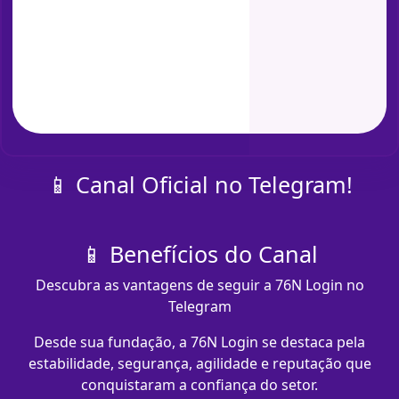
📱 Canal Oficial no Telegram!
📱 Benefícios do Canal
Descubra as vantagens de seguir a 76N Login no
Telegram
Desde sua fundação, a 76N Login se destaca pela
estabilidade, segurança, agilidade e reputação que
conquistaram a confiança do setor.