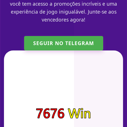
você tem acesso a promoções incríveis e uma
experiência de jogo inigualável. Junte-se aos
vencedores agora!
SEGUIR NO TELEGRAM