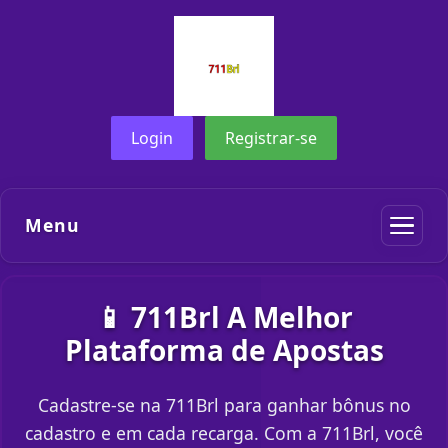
Login
Registrar-se
Menu
📱 711Brl A Melhor
Plataforma de Apostas
Cadastre-se na 711Brl para ganhar bônus no
cadastro e em cada recarga. Com a 711Brl, você