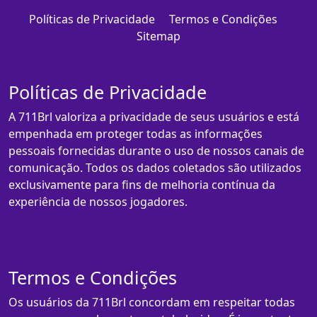
Políticas de Privacidade
Termos e Condições
Sitemap
Políticas de Privacidade
A 711Brl valoriza a privacidade de seus usuários e está
empenhada em proteger todas as informações
pessoais fornecidas durante o uso de nossos canais de
comunicação. Todos os dados coletados são utilizados
exclusivamente para fins de melhoria contínua da
experiência de nossos jogadores.
Termos e Condições
Os usuários da 711Brl concordam em respeitar todas