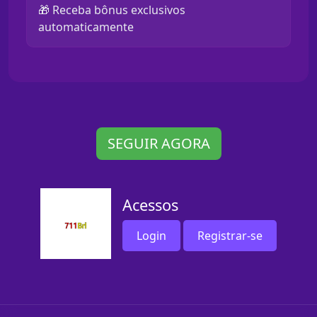
🎁 Receba bônus exclusivos
automaticamente
SEGUIR AGORA
Acessos
Login
Registrar-se