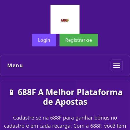
Login
Registrar-se
Menu
📱 688F A Melhor Plataforma
de Apostas
Cadastre-se na 688F para ganhar bônus no
cadastro e em cada recarga. Com a 688F, você tem