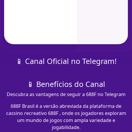
📱 Canal Oficial no Telegram!
📱 Benefícios do Canal
Descubra as vantagens de seguir a 688F no Telegram
688F Brasil é a versão abreviada da plataforma de
cassino recreativo 688F , onde os jogadores exploram
um mundo de jogos com ampla variedade e
jogabilidade.