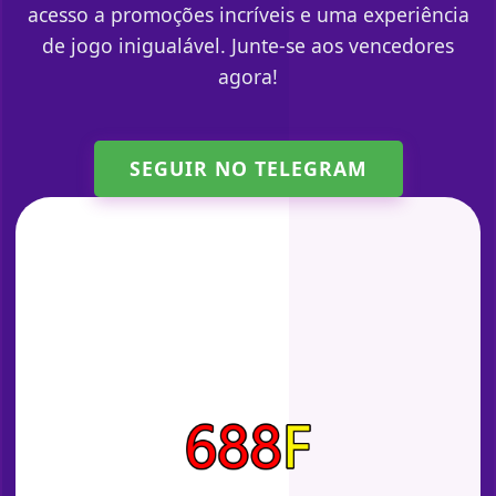
acesso a promoções incríveis e uma experiência
de jogo inigualável. Junte-se aos vencedores
agora!
SEGUIR NO TELEGRAM