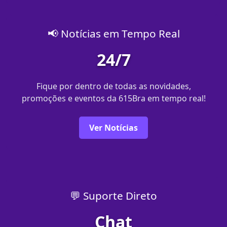
📢 Notícias em Tempo Real
24/7
Fique por dentro de todas as novidades,
promoções e eventos da 615Bra em tempo real!
Ver Notícias
💬 Suporte Direto
Chat