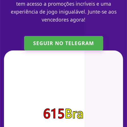
tem acesso a promoções incríveis e uma
experiência de jogo inigualável. Junte-se aos
vencedores agora!
SEGUIR NO TELEGRAM