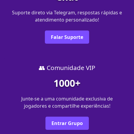
Suporte direto via Telegram, respostas rápidas e
atendimento personalizado!
Falar Suporte
👥 Comunidade VIP
1000+
Junte-se a uma comunidade exclusiva de
jogadores e compartilhe experiências!
Entrar Grupo