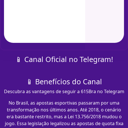
📱 Canal Oficial no Telegram!
📱 Benefícios do Canal
Descubra as vantagens de seguir a 615Bra no Telegram
No Brasil, as apostas esportivas passaram por uma
transformação nos últimos anos. Até 2018, o cenário
era bastante restrito, mas a Lei 13.756/2018 mudou o
jogo. Essa legislação legalizou as apostas de quota fixa