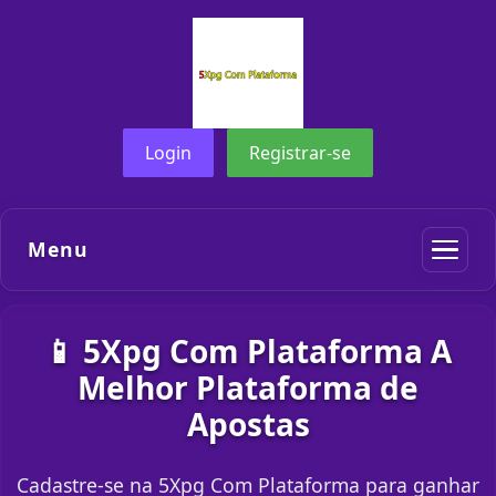
Login
Registrar-se
Menu
📱 5Xpg Com Plataforma A
Melhor Plataforma de
Apostas
Cadastre-se na 5Xpg Com Plataforma para ganhar