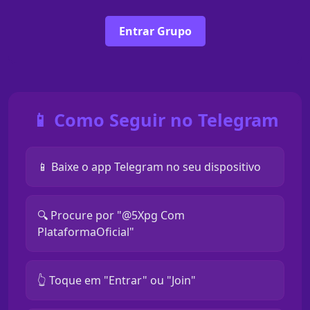
Entrar Grupo
📱 Como Seguir no Telegram
📱 Baixe o app Telegram no seu dispositivo
🔍 Procure por "@5Xpg Com
PlataformaOficial"
👆 Toque em "Entrar" ou "Join"