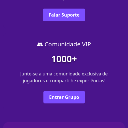
Falar Suporte
👥 Comunidade VIP
1000+
Junte-se a uma comunidade exclusiva de
jogadores e compartilhe experiências!
Entrar Grupo