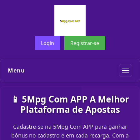
Login
Registrar-se
Menu
📱 5Mpg Com APP A Melhor
Plataforma de Apostas
Cadastre-se na 5Mpg Com APP para ganhar
bônus no cadastro e em cada recarga. Com a