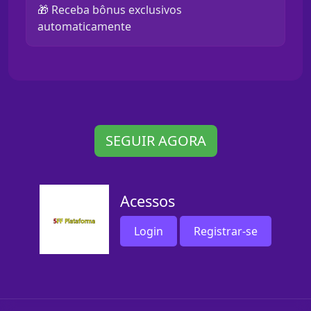
🎁 Receba bônus exclusivos
automaticamente
SEGUIR AGORA
Acessos
Login
Registrar-se