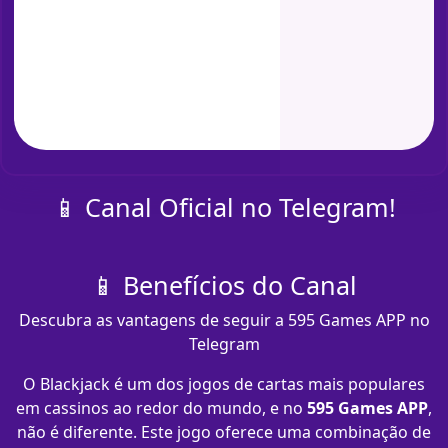
📱 Canal Oficial no Telegram!
📱 Benefícios do Canal
Descubra as vantagens de seguir a 595 Games APP no
Telegram
O Blackjack é um dos jogos de cartas mais populares
em cassinos ao redor do mundo, e no
595 Games APP
,
não é diferente. Este jogo oferece uma combinação de