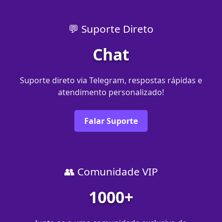
💬 Suporte Direto
Chat
Suporte direto via Telegram, respostas rápidas e
atendimento personalizado!
Falar Suporte
👥 Comunidade VIP
1000+