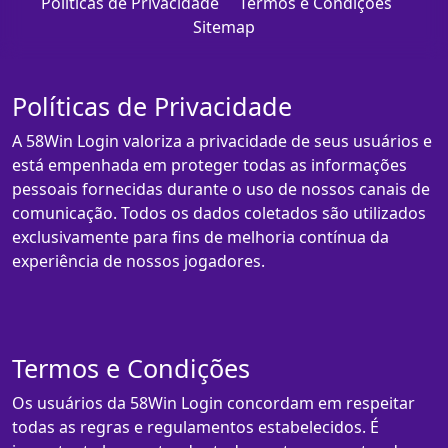
Políticas de Privacidade
Termos e Condições
Sitemap
Políticas de Privacidade
A 58Win Login valoriza a privacidade de seus usuários e
está empenhada em proteger todas as informações
pessoais fornecidas durante o uso de nossos canais de
comunicação. Todos os dados coletados são utilizados
exclusivamente para fins de melhoria contínua da
experiência de nossos jogadores.
Termos e Condições
Os usuários da 58Win Login concordam em respeitar
todas as regras e regulamentos estabelecidos. É