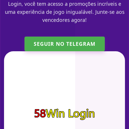
Login, você tem acesso a promoções incríveis e
uma experiência de jogo inigualável. Junte-se aos
vencedores agora!
SEGUIR NO TELEGRAM