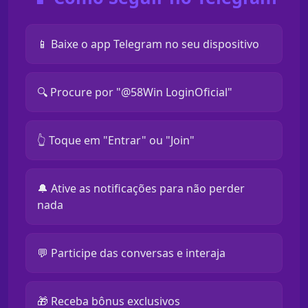
📱 Baixe o app Telegram no seu dispositivo
🔍 Procure por "@58Win LoginOficial"
👆 Toque em "Entrar" ou "Join"
🔔 Ative as notificações para não perder
nada
💬 Participe das conversas e interaja
🎁 Receba bônus exclusivos