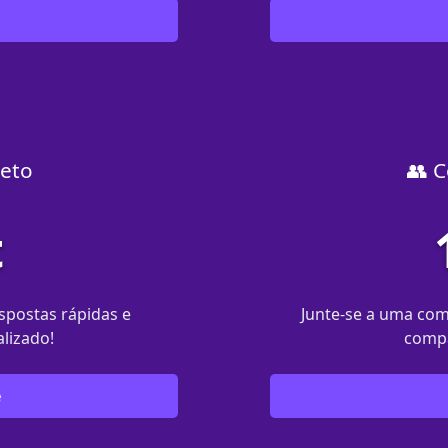
reto
👥 
t
espostas rápidas e
Junte-se a uma com
lizado!
compa
e