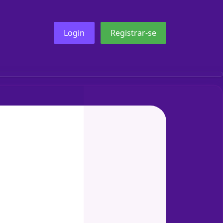
Login
Registrar-se