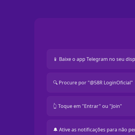
📱 Baixe o app Telegram no seu disp
🔍 Procure por "@58R LoginOficial"
👆 Toque em "Entrar" ou "Join"
🔔 Ative as notificações para não p