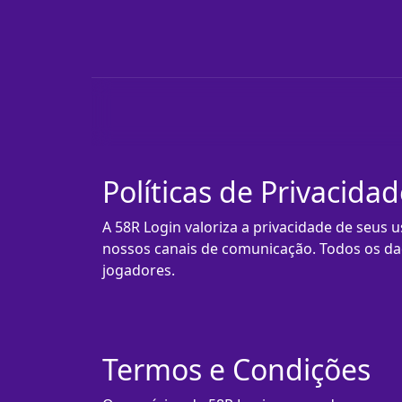
Políticas de Privacida
A 58R Login valoriza a privacidade de seus
nossos canais de comunicação. Todos os dad
jogadores.
Termos e Condições