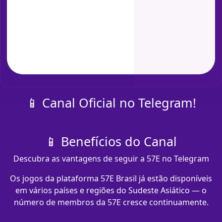
📱 Canal Oficial no Telegram!
📱 Benefícios do Canal
Descubra as vantagens de seguir a 57E no Telegram
Os jogos da plataforma 57E Brasil já estão disponíveis
em vários países e regiões do Sudeste Asiático — o
número de membros da 57E cresce continuamente.