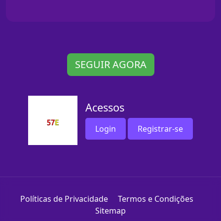
SEGUIR AGORA
Acessos
Login
Registrar-se
Políticas de Privacidade
Termos e Condições
Sitemap