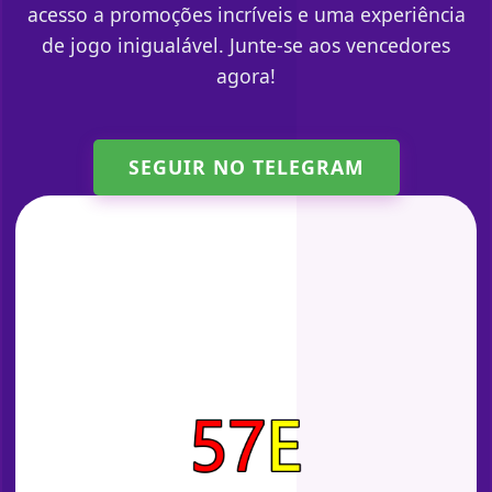
acesso a promoções incríveis e uma experiência
de jogo inigualável. Junte-se aos vencedores
agora!
SEGUIR NO TELEGRAM