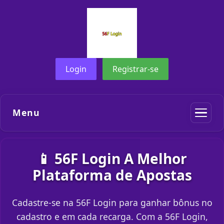
Login
Registrar-se
Menu
📱 56F Login A Melhor
Plataforma de Apostas
Cadastre-se na 56F Login para ganhar bônus no
cadastro e em cada recarga. Com a 56F Login,