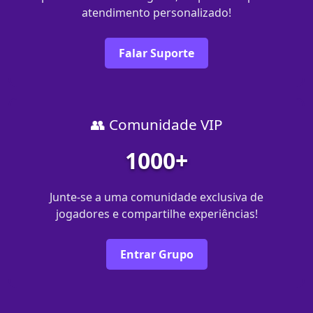
atendimento personalizado!
Falar Suporte
👥 Comunidade VIP
1000+
Junte-se a uma comunidade exclusiva de
jogadores e compartilhe experiências!
Entrar Grupo