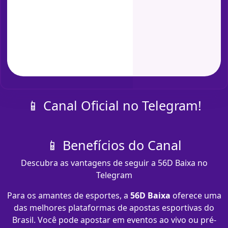
📱 Canal Oficial no Telegram!
📱 Benefícios do Canal
Descubra as vantagens de seguir a 56D Baixa no
Telegram
Para os amantes de esportes, a
56D Baixa
oferece uma
das melhores plataformas de apostas esportivas do
Brasil. Você pode apostar em eventos ao vivo ou pré-