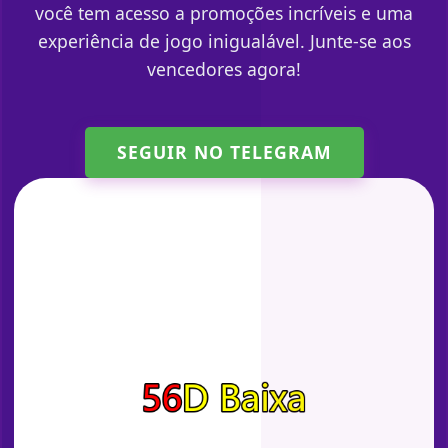
você tem acesso a promoções incríveis e uma
experiência de jogo inigualável. Junte-se aos
vencedores agora!
SEGUIR NO TELEGRAM