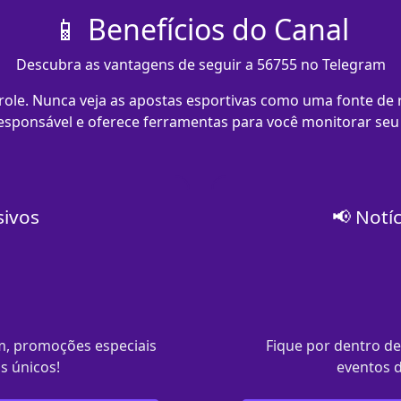
📱 Benefícios do Canal
Descubra as vantagens de seguir a 56755 no Telegram
role. Nunca veja as apostas esportivas como uma fonte de
responsável e oferece ferramentas para você monitorar se
sivos
📢 Notí
m, promoções especiais
Fique por dentro d
s únicos!
eventos 