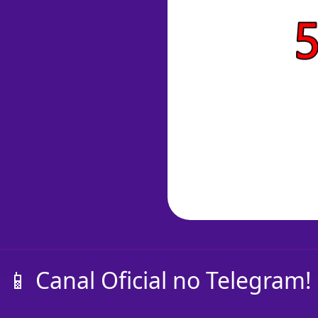
📱 Canal Oficial no Telegram!