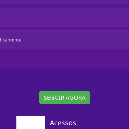
a
aticamente
SEGUIR AGORA
Acessos