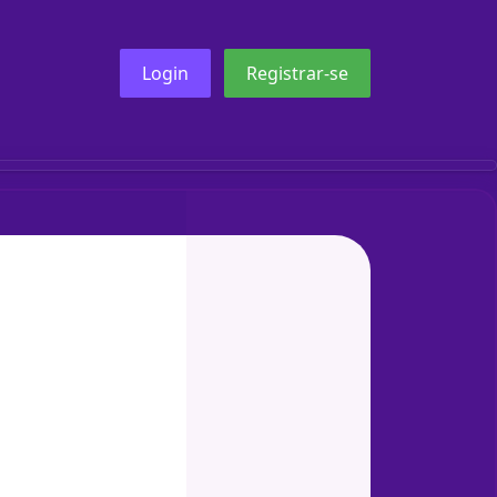
Login
Registrar-se