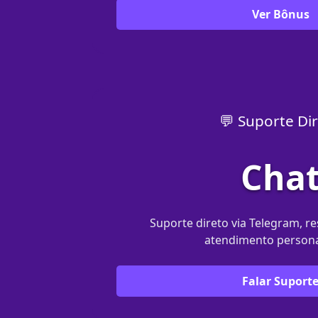
Ver Bônus
💬 Suporte Di
Cha
Suporte direto via Telegram, r
atendimento persona
Falar Suport