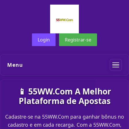
Login
Registrar-se
Menu
📱 55WW.Com A Melhor
Plataforma de Apostas
Cadastre-se na 55WW.Com para ganhar bônus no
cadastro e em cada recarga. Com a 55WW.Com,