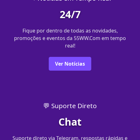
24/7
Fique por dentro de todas as novidades,
promoções e eventos da 55WW.Com em tempo
real!
Ver Notícias
💬 Suporte Direto
Chat
Suporte direto via Telegram, respostas rápidas e