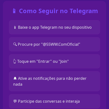
📱 Como Seguir no Telegram
📱 Baixe o app Telegram no seu dispositivo
🔍 Procure por "@55WW.ComOficial"
👆 Toque em "Entrar" ou "Join"
🔔 Ative as notificações para não perder
nada
💬 Participe das conversas e interaja