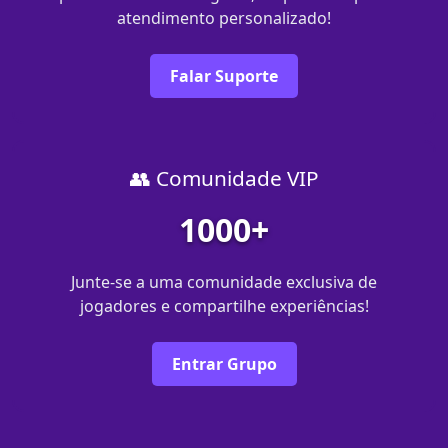
atendimento personalizado!
Falar Suporte
👥 Comunidade VIP
1000+
Junte-se a uma comunidade exclusiva de
jogadores e compartilhe experiências!
Entrar Grupo