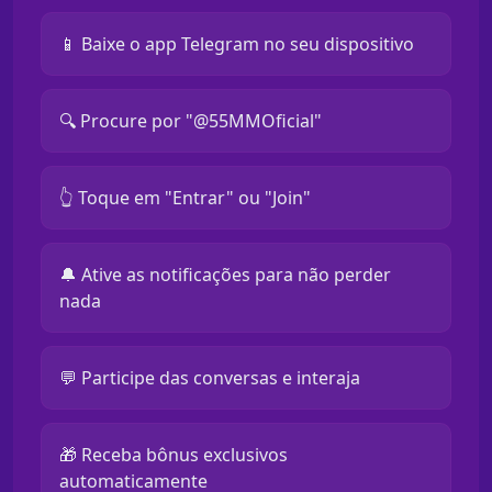
📱 Baixe o app Telegram no seu dispositivo
🔍 Procure por "@55MMOficial"
👆 Toque em "Entrar" ou "Join"
🔔 Ative as notificações para não perder
nada
💬 Participe das conversas e interaja
🎁 Receba bônus exclusivos
automaticamente