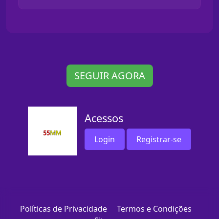
SEGUIR AGORA
Acessos
Login
Registrar-se
Políticas de Privacidade
Termos e Condições