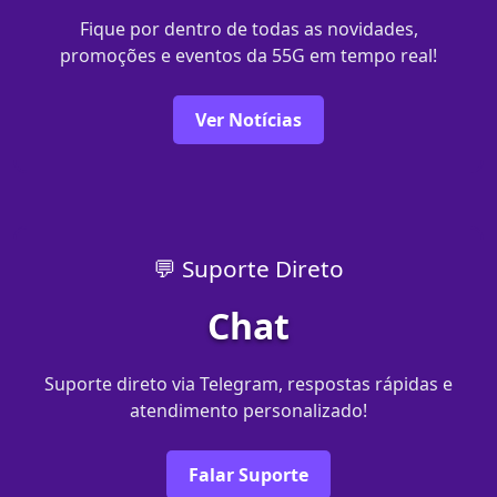
Fique por dentro de todas as novidades,
promoções e eventos da 55G em tempo real!
Ver Notícias
💬 Suporte Direto
Chat
Suporte direto via Telegram, respostas rápidas e
atendimento personalizado!
Falar Suporte