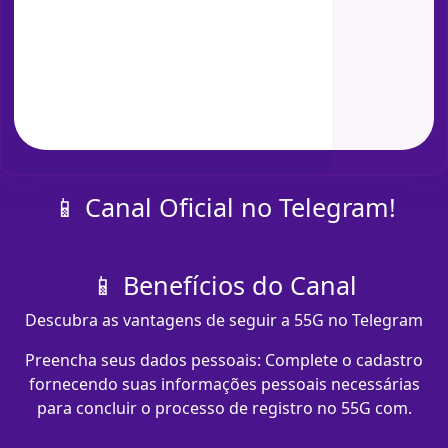
📱 Canal Oficial no Telegram!
📱 Benefícios do Canal
Descubra as vantagens de seguir a 55G no Telegram
Preencha seus dados pessoais: Complete o cadastro
fornecendo suas informações pessoais necessárias
para concluir o processo de registro no 55G com​.