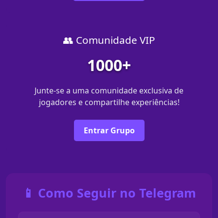
👥 Comunidade VIP
1000+
Junte-se a uma comunidade exclusiva de
jogadores e compartilhe experiências!
Entrar Grupo
📱 Como Seguir no Telegram