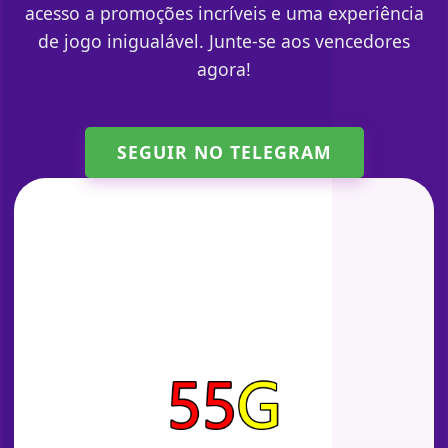
acesso a promoções incríveis e uma experiência
de jogo inigualável. Junte-se aos vencedores
agora!
SEGUIR NO TELEGRAM