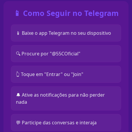
📱 Como Seguir no Telegram
📱 Baixe o app Telegram no seu dispositivo
🔍 Procure por "@55COficial"
👆 Toque em "Entrar" ou "Join"
🔔 Ative as notificações para não perder
nada
💬 Participe das conversas e interaja