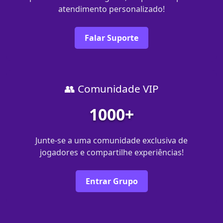
atendimento personalizado!
Falar Suporte
👥 Comunidade VIP
1000+
Junte-se a uma comunidade exclusiva de
jogadores e compartilhe experiências!
Entrar Grupo