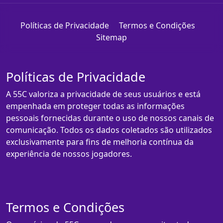
Políticas de Privacidade
Termos e Condições
Sitemap
Políticas de Privacidade
A 55C valoriza a privacidade de seus usuários e está
empenhada em proteger todas as informações
pessoais fornecidas durante o uso de nossos canais de
comunicação. Todos os dados coletados são utilizados
exclusivamente para fins de melhoria contínua da
experiência de nossos jogadores.
Termos e Condições