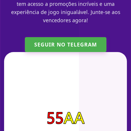
tem acesso a promoções incríveis e uma
experiência de jogo inigualável. Junte-se aos
vencedores agora!
SEGUIR NO TELEGRAM