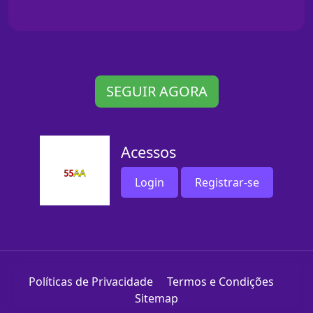
SEGUIR AGORA
Acessos
Login
Registrar-se
Políticas de Privacidade
Termos e Condições
Sitemap