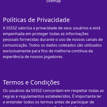
Sitemap
Políticas de Privacidade
A 5555Z valoriza a privacidade de seus usuários e está
empenhada em proteger todas as informações
pessoais fornecidas durante o uso de nossos canais de
comunicação. Todos os dados coletados são utilizados
exclusivamente para fins de melhoria contínua da
experiência de nossos jogadores.
Termos e Condições
Os usuários da 5555Z concordam em respeitar todas as
regras e regulamentos estabelecidos. É importante ler
e entender todos os termos antes de participar de