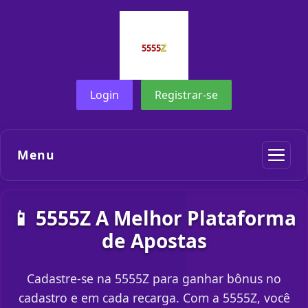
Login
Registrar-se
Menu
📱 5555Z A Melhor Plataforma
de Apostas
Cadastre-se na 5555Z para ganhar bônus no
cadastro e em cada recarga. Com a 5555Z, você