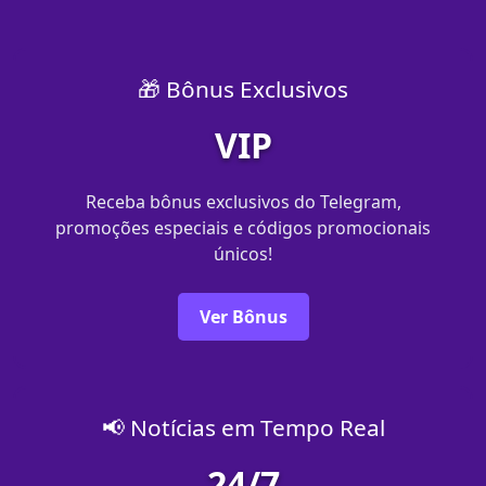
🎁 Bônus Exclusivos
VIP
Receba bônus exclusivos do Telegram,
promoções especiais e códigos promocionais
únicos!
Ver Bônus
📢 Notícias em Tempo Real
24/7