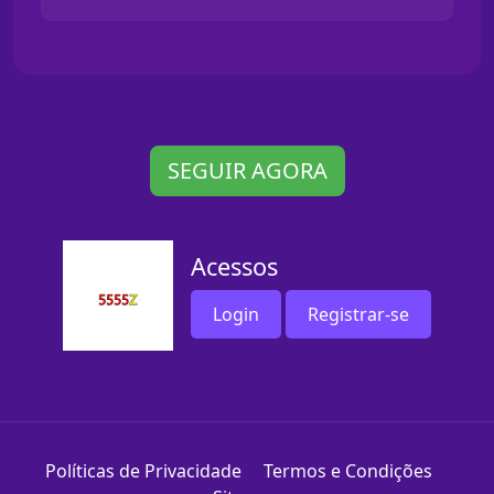
SEGUIR AGORA
Acessos
Login
Registrar-se
Políticas de Privacidade
Termos e Condições