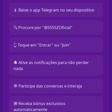
📱 Baixe o app Telegram no seu dispositivo
🔍 Procure por "@5555ZOficial"
👆 Toque em "Entrar" ou "Join"
🔔 Ative as notificações para não perder
nada
💬 Participe das conversas e interaja
🎁 Receba bônus exclusivos
automaticamente