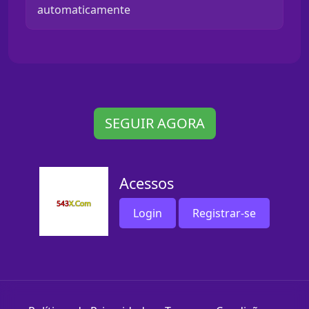
automaticamente
SEGUIR AGORA
Acessos
Login
Registrar-se