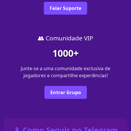
Falar Suporte
👥 Comunidade VIP
1000+
Junte-se a uma comunidade exclusiva de
jogadores e compartilhe experiências!
Entrar Grupo
📱 Como Seguir no Telegram