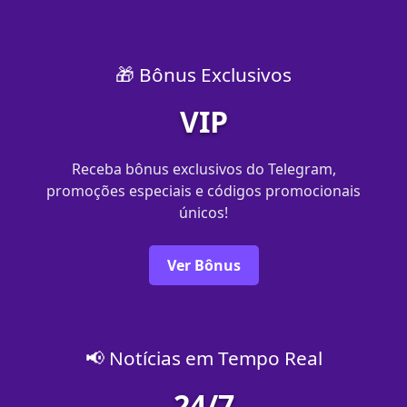
🎁 Bônus Exclusivos
VIP
Receba bônus exclusivos do Telegram,
promoções especiais e códigos promocionais
únicos!
Ver Bônus
📢 Notícias em Tempo Real
24/7