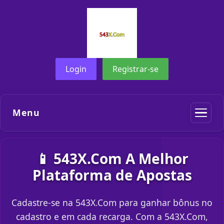
Login
Registrar-se
Menu
📱 543X.Com A Melhor
Plataforma de Apostas
Cadastre-se na 543X.Com para ganhar bônus no
cadastro e em cada recarga. Com a 543X.Com,