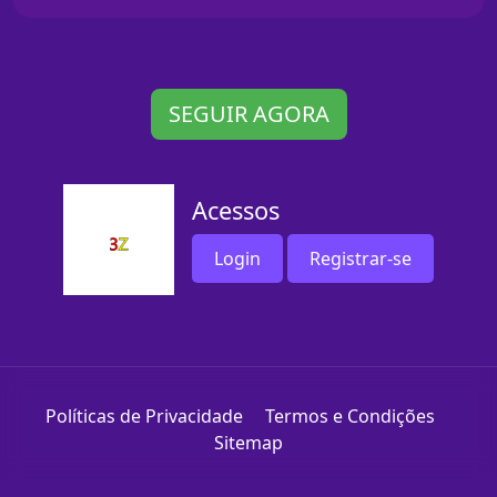
SEGUIR AGORA
Acessos
Login
Registrar-se
Políticas de Privacidade
Termos e Condições
Sitemap