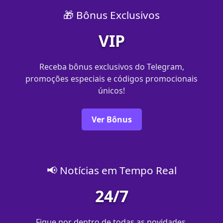
🎁 Bônus Exclusivos
VIP
Receba bônus exclusivos do Telegram,
promoções especiais e códigos promocionais
únicos!
Ver Bônus
📢 Notícias em Tempo Real
24/7
Fique por dentro de todas as novidades,