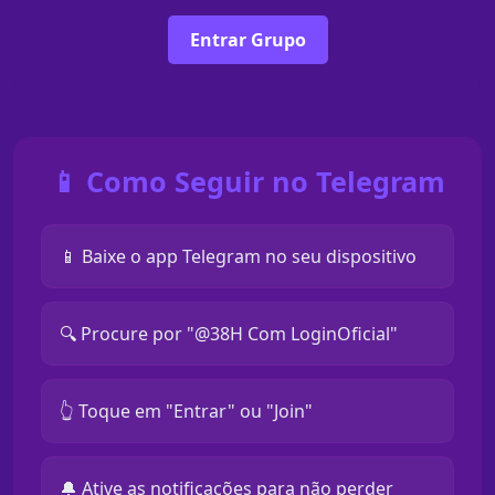
Entrar Grupo
📱 Como Seguir no Telegram
📱 Baixe o app Telegram no seu dispositivo
🔍 Procure por "@38H Com LoginOficial"
👆 Toque em "Entrar" ou "Join"
🔔 Ative as notificações para não perder