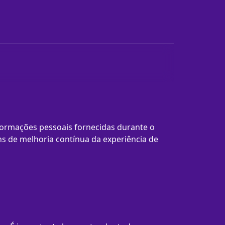
formações pessoais fornecidas durante o
ns de melhoria contínua da experiência de