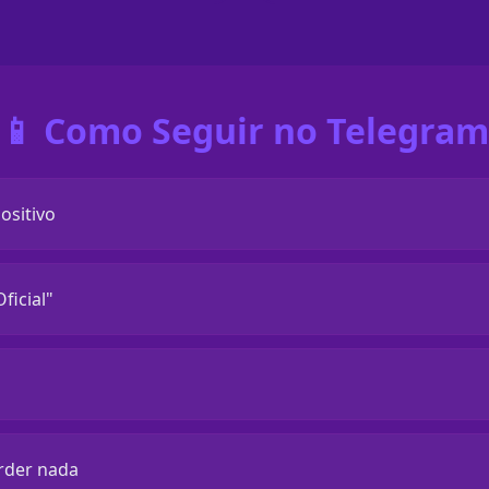
📱 Como Seguir no Telegram
ositivo
ficial"
erder nada