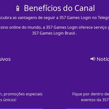
📱 Benefícios do Canal
cubra as vantagens de seguir a 357 Games Login no Tele
ino online do mundo, a 357 Games Login oferece serviço 
357 Games Login Brasil .
sivos
📢 Notí
m, promoções especiais
Fique por dentro d
s únicos!
eventos da 357