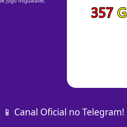
e jogo inigualável.
📱 Canal Oficial no Telegram!