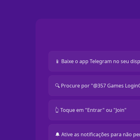
📱 Baixe o app Telegram no seu disp
🔍 Procure por "@357 Games LoginO
👆 Toque em "Entrar" ou "Join"
🔔 Ative as notificações para não p