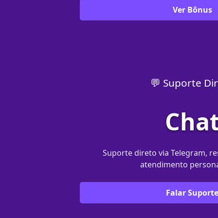
Ver Bônus
💬 Suporte Di
Cha
Suporte direto via Telegram, r
atendimento persona
Falar Suport