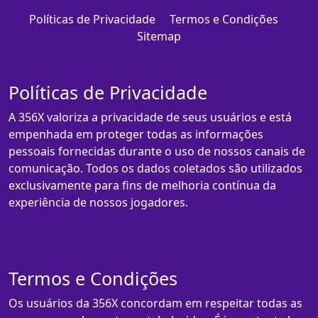
Políticas de Privacidade
Termos e Condições
Sitemap
Políticas de Privacidade
A 356X valoriza a privacidade de seus usuários e está
empenhada em proteger todas as informações
pessoais fornecidas durante o uso de nossos canais de
comunicação. Todos os dados coletados são utilizados
exclusivamente para fins de melhoria contínua da
experiência de nossos jogadores.
Termos e Condições
Os usuários da 356X concordam em respeitar todas as