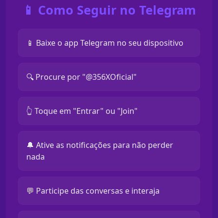
📱 Como Seguir no Telegram
📱 Baixe o app Telegram no seu dispositivo
🔍 Procure por "@356XOficial"
👆 Toque em "Entrar" ou "Join"
🔔 Ative as notificações para não perder
nada
💬 Participe das conversas e interaja