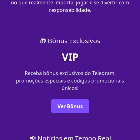
no que realmente importa: jogar e se divertir com
responsabilidade.
🎁 Bônus Exclusivos
VIP
Receba bônus exclusivos do Telegram,
promoções especiais e códigos promocionais
únicos!
Ver Bônus
📢 Notícias em Tempo Real