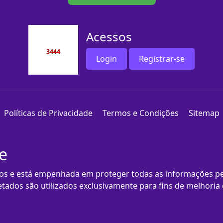
Acessos
Login
Registrar-se
Políticas de Privacidade
Termos e Condições
Sitemap
de
rios e está empenhada em proteger todas as informações p
tados são utilizados exclusivamente para fins de melhoria