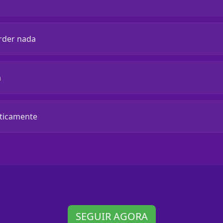
erder nada
a
aticamente
SEGUIR AGORA