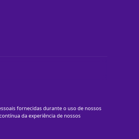
essoais fornecidas durante o uso de nossos
 contínua da experiência de nossos