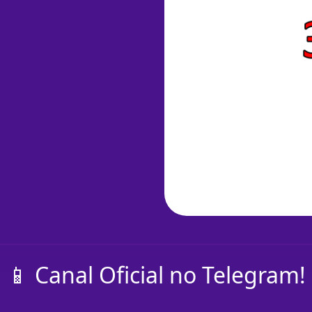
📱 Canal Oficial no Telegram!