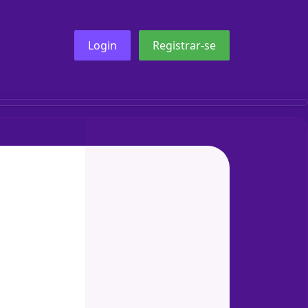
Login
Registrar-se