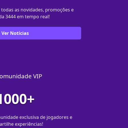
e todas as novidades, promoções e
da 3444 em tempo real!
Ver Notícias
Comunidade VIP
1000+
unidade exclusiva de jogadores e
rtilhe experiências!