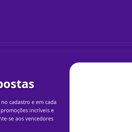
postas
 no cadastro e em cada
 promoções incríveis e
unte-se aos vencedores