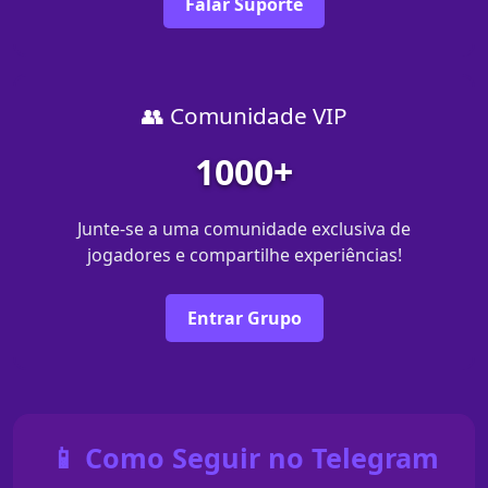
Falar Suporte
👥 Comunidade VIP
1000+
Junte-se a uma comunidade exclusiva de
jogadores e compartilhe experiências!
Entrar Grupo
📱 Como Seguir no Telegram