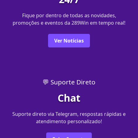
Fique por dentro de todas as novidades,
promoções e eventos da 289Win em tempo real!
Ver Notícias
💬 Suporte Direto
Chat
Suporte direto via Telegram, respostas rápidas e
atendimento personalizado!