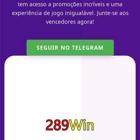
tem acesso a promoções incríveis e uma
experiência de jogo inigualável. Junte-se aos
vencedores agora!
SEGUIR NO TELEGRAM