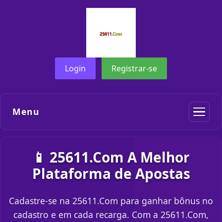
Login
Registrar-se
Menu
📱 25611.Com A Melhor
Plataforma de Apostas
Cadastre-se na 25611.Com para ganhar bônus no
cadastro e em cada recarga. Com a 25611.Com,