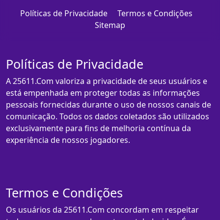
Políticas de Privacidade
Termos e Condições
Sitemap
Políticas de Privacidade
A 25611.Com valoriza a privacidade de seus usuários e
está empenhada em proteger todas as informações
pessoais fornecidas durante o uso de nossos canais de
comunicação. Todos os dados coletados são utilizados
exclusivamente para fins de melhoria contínua da
experiência de nossos jogadores.
Termos e Condições
Os usuários da 25611.Com concordam em respeitar