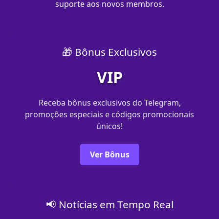
suporte aos novos membros.
🎁 Bônus Exclusivos
VIP
Receba bônus exclusivos do Telegram,
promoções especiais e códigos promocionais
únicos!
Ver Bônus
📢 Notícias em Tempo Real