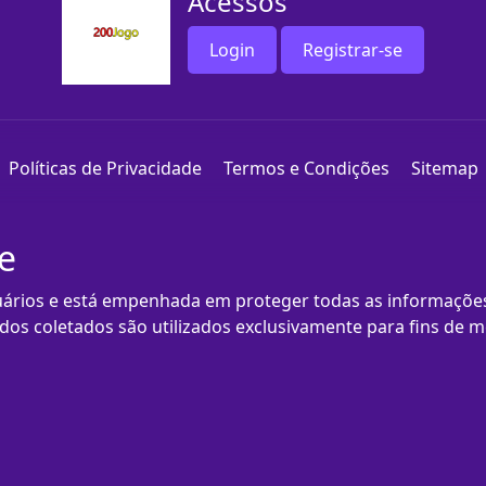
Acessos
Login
Registrar-se
Políticas de Privacidade
Termos e Condições
Sitemap
de
suários e está empenhada em proteger todas as informaçõe
os coletados são utilizados exclusivamente para fins de m