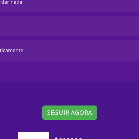
erder nada
a
aticamente
SEGUIR AGORA