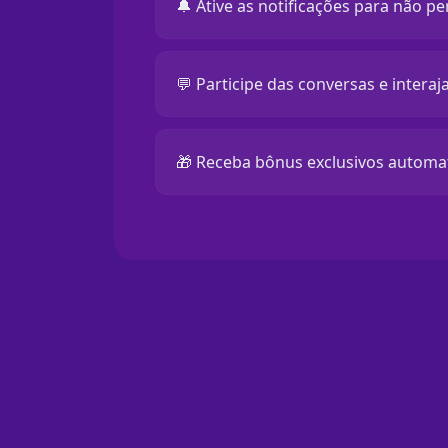
🔔 Ative as notificações para não p
💬 Participe das conversas e interaj
🎁 Receba bônus exclusivos autom