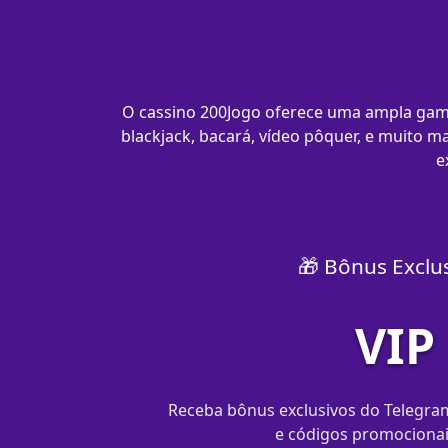
O cassino 200Jogo oferece uma ampla gama 
blackjack, bacará, vídeo pôquer, e muito 
e
🎁 Bônus Exclu
VIP
Receba bônus exclusivos do Telegra
e códigos promocionai