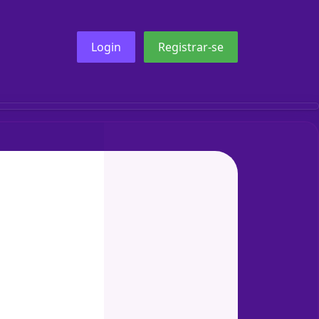
Login
Registrar-se