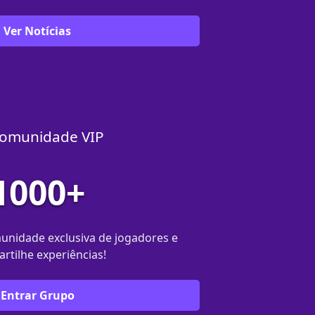
Ver Notícias
Comunidade VIP
1000+
unidade exclusiva de jogadores e
rtilhe experiências!
Entrar Grupo