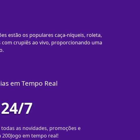
s estão os populares caça-níqueis, roleta,
os com crupiês ao vivo, proporcionando uma
o.
cias em Tempo Real
24/7
e todas as novidades, promoções e
a 200Jogo em tempo real!