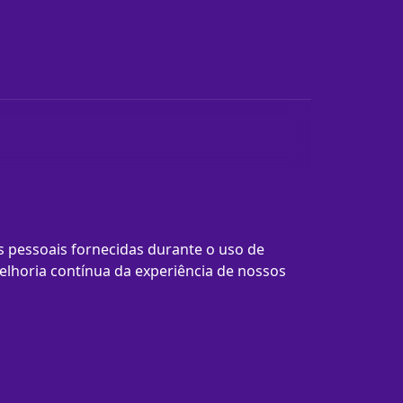
s pessoais fornecidas durante o uso de
elhoria contínua da experiência de nossos