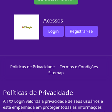
Acessos
Login
Registrar-se
Políticas de Privacidade
Termos e Condições
Sitemap
Políticas de Privacidade
A 1XX Login valoriza a privacidade de seus usuários e
está empenhada em proteger todas as informações