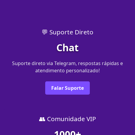
💬 Suporte Direto
Chat
Suporte direto via Telegram, respostas rápidas e
atendimento personalizado!
Falar Suporte
👥 Comunidade VIP
1000+