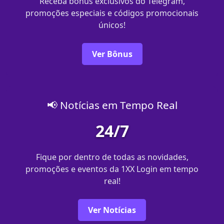
Receba bônus exclusivos do Telegram,
promoções especiais e códigos promocionais
únicos!
Ver Bônus
📢 Notícias em Tempo Real
24/7
Fique por dentro de todas as novidades,
promoções e eventos da 1XX Login em tempo
real!
Ver Notícias