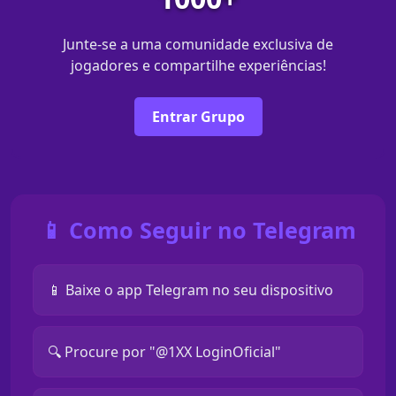
Junte-se a uma comunidade exclusiva de
jogadores e compartilhe experiências!
Entrar Grupo
📱 Como Seguir no Telegram
📱 Baixe o app Telegram no seu dispositivo
🔍 Procure por "@1XX LoginOficial"