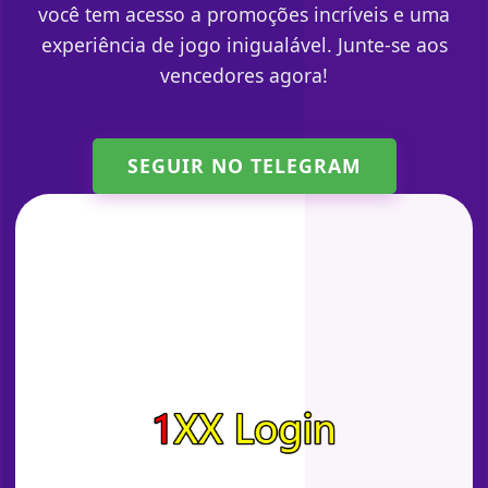
você tem acesso a promoções incríveis e uma
experiência de jogo inigualável. Junte-se aos
vencedores agora!
SEGUIR NO TELEGRAM