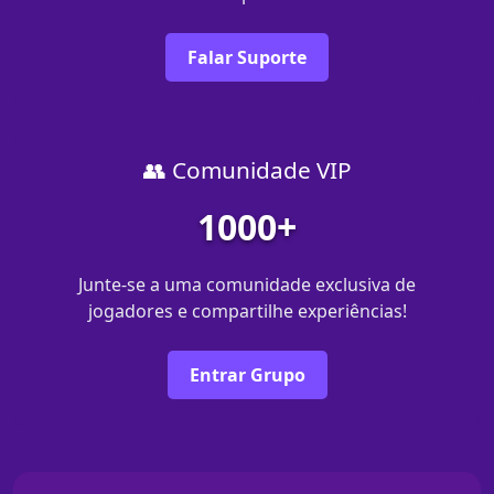
Falar Suporte
👥 Comunidade VIP
1000+
Junte-se a uma comunidade exclusiva de
jogadores e compartilhe experiências!
Entrar Grupo