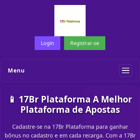
Login
Registrar-se
Menu
📱 17Br Plataforma A Melhor
Plataforma de Apostas
Cadastre-se na 17Br Plataforma para ganhar
bônus no cadastro e em cada recarga. Com a 17Br