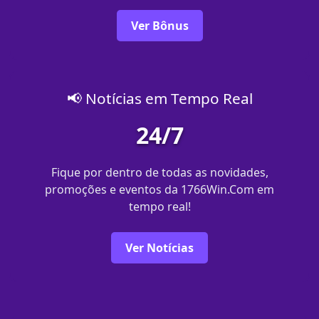
Ver Bônus
📢 Notícias em Tempo Real
24/7
Fique por dentro de todas as novidades,
promoções e eventos da 1766Win.Com em
tempo real!
Ver Notícias