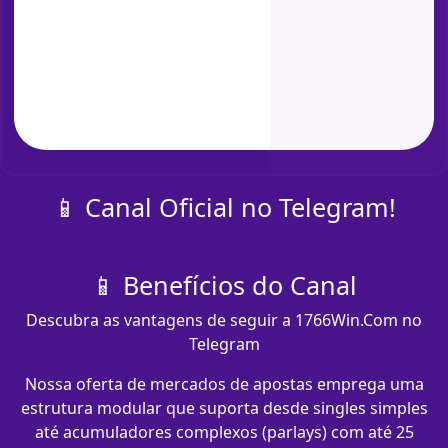
📱 Canal Oficial no Telegram!
📱 Benefícios do Canal
Descubra as vantagens de seguir a 1766Win.Com no
Telegram
Nossa oferta de mercados de apostas emprega uma
estrutura modular que suporta desde singles simples
até acumuladores complexos (parlays) com até 25