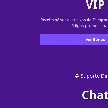
VIP
Receba bônus exclusivos do Telegra
e códigos promocionai
Ver Bônus
💬 Suporte Di
Cha