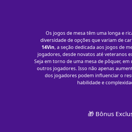
Os jogos de mesa têm uma longa e ric
diversidade de opções que variam de car
14Vin
, a seção dedicada aos jogos de m
jogadores, desde novatos até veteranos e
Seja em torno de uma mesa de pôquer, em um
outros jogadores. Isso não apenas aument
dos jogadores podem influenciar o res
habilidade e complexidad
🎁 Bônus Exclu