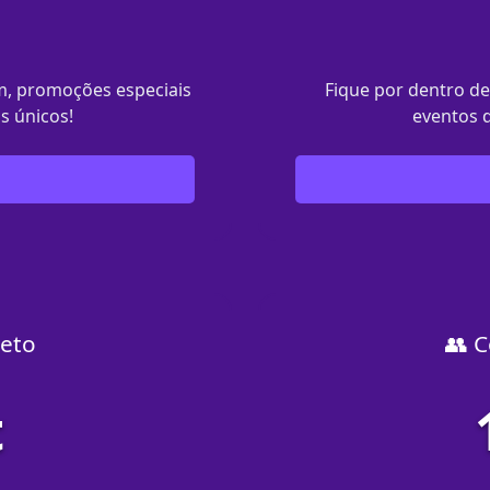
m, promoções especiais
Fique por dentro d
s únicos!
eventos 
reto
👥 
t