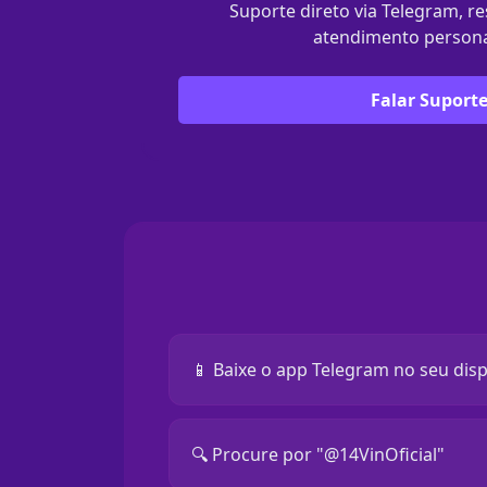
Suporte direto via Telegram, r
atendimento persona
Falar Suport
📱 Baixe o app Telegram no seu disp
🔍 Procure por "@14VinOficial"