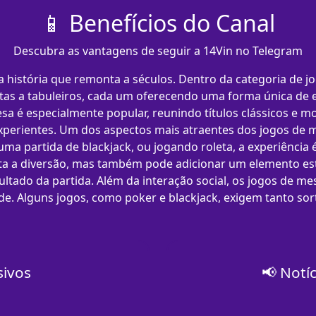
📱 Benefícios do Canal
Descubra as vantagens de seguir a 14Vin no Telegram
a história que remonta a séculos. Dentro da categoria de
tas a tabuleiros, cada um oferecendo uma forma única de en
esa é especialmente popular, reunindo títulos clássicos 
xperientes. Um dos aspectos mais atraentes dos jogos de m
a partida de blackjack, ou jogando roleta, a experiência 
a a diversão, mas também pode adicionar um elemento est
ultado da partida. Além da interação social, os jogos de m
e. Alguns jogos, como poker e blackjack, exigem tanto sor
sivos
📢 Notí