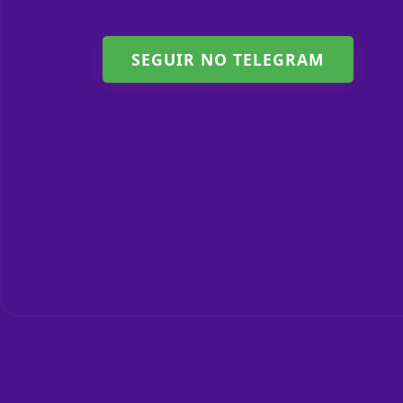
SEGUIR NO TELEGRAM