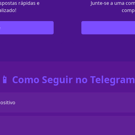
espostas rápidas e
Junte-se a uma com
lizado!
compa
e
📱 Como Seguir no Telegram
ositivo